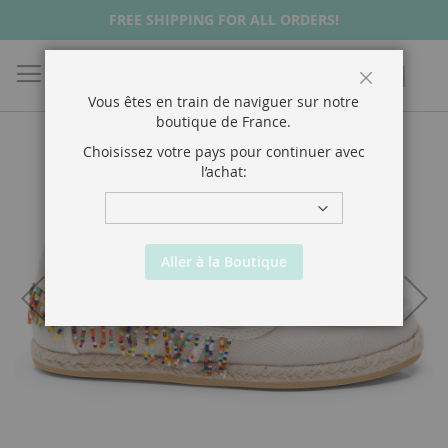
FREE SHIPPING FOR ALL ORDERS!
Chercher
Mon p
Close
Vous êtes en train de naviguer sur notre
boutique de
France
.
Choisissez votre pays pour continuer avec
l’achat:
Aller à la Boutique