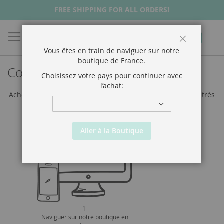
FREE SHIPPING FOR ALL ORDERS!
Chercher
Mon p
Fermer
Vous êtes en train de naviguer sur notre
boutique de
France
.
Comment acheter?
Choisissez votre pays pour continuer avec
l’achat:
Acheter sur la boutique en ligne de Chimmy Churry™ est très
facile, suivez les étapes:
Aller à la Boutique
1-
Naviguer sur notre boutique en