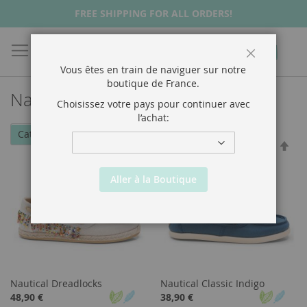
FREE SHIPPING FOR ALL ORDERS!
Chercher
Mon p
Fermer
Vous êtes en train de naviguer sur notre
boutique de
France
.
Nauticals
Choisissez votre pays pour continuer avec
l’achat:
Trier par
Trier par
Catégories
Par
Par
ordr
ordr
décr
décr
Aller à la Boutique
Nautical Dreadlocks
Nautical Classic Indigo
48,90 €
38,90 €