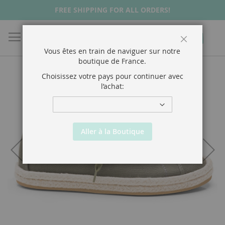
FREE SHIPPING FOR ALL ORDERS!
Chercher
Mon p
Close
Vous êtes en train de naviguer sur notre
boutique de
France
.
Choisissez votre pays pour continuer avec
l’achat:
Aller à la Boutique