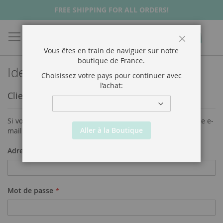
FREE SHIPPING FOR ALL ORDERS!
Chercher
Mon p
Fermer
Vous êtes en train de naviguer sur notre
boutique de
France
.
Identifiant client
Choisissez votre pays pour continuer avec
l’achat:
Clients enregistrés
Si vous avez un compte, connectez-vous avec votre adresse e-
Aller à la Boutique
mail.
Adresse électronique
Mot de passe