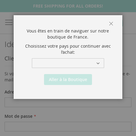
FREE SHIPPING FOR ALL ORDERS!
Chercher
Mon p
Fermer
Vous êtes en train de naviguer sur notre
boutique de
France
.
Identifiant client
Choisissez votre pays pour continuer avec
l’achat:
Clients enregistrés
Si vous avez un compte, connectez-vous avec votre adresse e-
Aller à la Boutique
mail.
Adresse électronique
Mot de passe