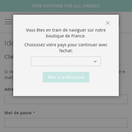
FREE SHIPPING FOR ALL ORDERS!
Chercher
Mon p
Fermer
Vous êtes en train de naviguer sur notre
boutique de
France
.
Identifiant client
Choisissez votre pays pour continuer avec
l’achat:
Clients enregistrés
Si vous avez un compte, connectez-vous avec votre adresse e-
Aller à la Boutique
mail.
Adresse électronique
Mot de passe