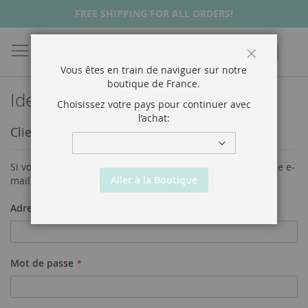
FREE SHIPPING FOR ALL ORDERS!
Chercher
Mon p
Fermer
Vous êtes en train de naviguer sur notre
boutique de
France
.
Identifiant client
Choisissez votre pays pour continuer avec
l’achat:
Clients enregistrés
Si vous avez un compte, connectez-vous avec votre adresse e-
Aller à la Boutique
mail.
Adresse électronique
Mot de passe